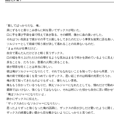
「殺してばっかりだな、俺」
床にずるりと座りこみ傍らに剣を置いてザックスが呟いた。
口に手を運び手袋を歯で咥えて抜き取る。その瞬間、微かに血の臭いがした。
それはつい先刻まで彼がその手で人殺しをしてきたのだという事実を如実に語る臭い
ソルジャーとして前線で戦う彼が決して逃れることの出来ないものだ。
「まぁそれが仕事だけど」
自分で選んだんだけどさと軽く笑うザックス。
口の端を吊り上げただけの自嘲するような笑みはまるで何かを諦めているように見え
戻ることを、だろうか。普通の人間に戻ることを。
彼が弱音を吐くことは本当に珍しい。
彼は俺がソルジャーになりたくて、それでもなれないことを知っているから尚更、ソ
俺の前で何処か遠くを見つめているザックス。思い起こすのは戦場の光景だろうか。
俺が見て知ってきたものよりもずっと、惨たらしい景色。
俺ももう分かっているつもりだ。例えソルジャーになれたとしても、憧れだけで勤め
臆病ではいけない。強くなくてはならない。それは村にいた頃から自分に言い聞かせ
「俺はソルジャーになりたいよ」
静かにザックスに伝えた。
「ザックスみたいなソルジャーになりたい」
思ったよりずっと強くなった俺の語調に、ザックスの目が少しだけ驚いたように開く
ザックスの綺麗な蒼い眼から目を離さないようにしっかりと見つめて。