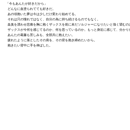
「今もあんたが好きだから」
どんなに血塗られてても好きだ。
あの頃抱いた夢は今は少しだけ変わり始めてる。
それは只の憧れではなく、自分の為に持ち続けるものでもなく。
血臭を漂わせ悲痛を胸に抱くザックスを前に未だソルジャーになりたいと強く望むの
ザックスが今何を感じてるのか、何を思っているのか。もっと身近に感じて、分かり
あんたの葛藤も苦しみも、全部共に抱えたい。
疲れたように落としたその肩を、その背を抱き締めたいから。
抱きたい背中に手を伸ばした。