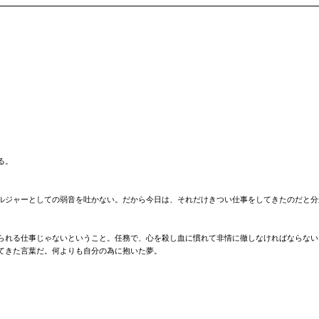
。
る。
ルジャーとしての弱音を吐かない。だから今日は、それだけきつい仕事をしてきたのだと分
られる仕事じゃないということ。任務で、心を殺し血に慣れて非情に徹しなければならない
てきた言葉だ。何よりも自分の為に抱いた夢。
。