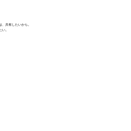
は、共有したいから。
たい。