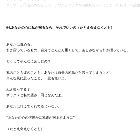
クラウドが不老の体だとして、いつかティファから離れていってしまったらという設
04.あなたの心に私が居るなら、それでいいの（たとえ会えなくとも）
あなたは責める。
引き摺っているもの、自分でどんどん重くして、苦しみながら引き摺っている。
どうしてそんなに苦しむの？
私のことも彼のことも、あなたは自分の所為だと言ってしまうけど
そんな風に思ったこと、一度も無いよ。
ねえ知ってる？
ザックスと私の望み、同じなんだよ。
あなたは叶えてくれてるじゃない。
“あなたの心の何処かに私達が居ますように”
（たとえ会えなくとも）