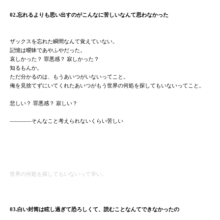
02.忘れるよりも思い出すのがこんなに苦しいなんて思わなかった
ザックスを忘れた瞬間なんて覚えていない。
記憶は曖昧であやふやだった。
哀しかった？ 罪悪感？ 寂しかった？
知るもんか。
ただ分かるのは、もうあいつがいないってこと。
俺を見捨てずにいてくれたあいつがもう世界の何処を探してもいないってこと。
悲しい？ 罪悪感？ 寂しい？
――――そんなこと考えられないくらい苦しい
世界の何処を探してもいないって辛い。
03.白い封筒は眩し過ぎて恐ろしくて、読むことなんてできなかったの