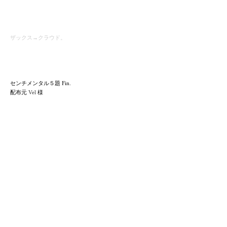
ザックス→クラウド。
センチメンタル５題 Fin.
配布元
Vel
様