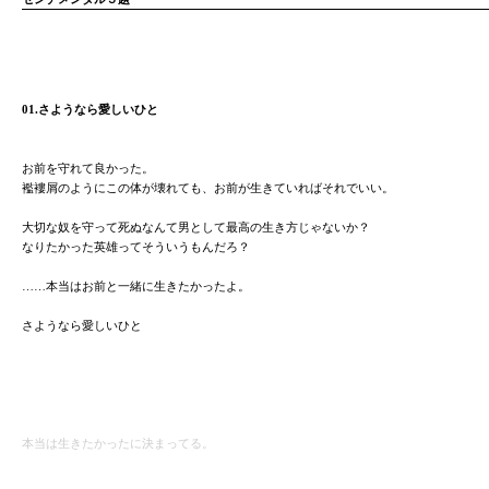
01.さようなら愛しいひと
お前を守れて良かった。
襤褸屑のようにこの体が壊れても、お前が生きていればそれでいい。
大切な奴を守って死ぬなんて男として最高の生き方じゃないか？
なりたかった英雄ってそういうもんだろ？
……本当はお前と一緒に生きたかったよ。
さようなら愛しいひと
本当は生きたかったに決まってる。