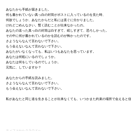
あなたから手紙が届きました。
何も書かれていない真っ白の封筒がポストに入っているのを見た時、
何故でしょうか、あなたからだと私には直ぐに分かりました。
けれどごめんなさい。暫く読むことが出来なかったの。
あなたの送った真っ白の封筒は白すぎて、眩しすぎて、恐ろしかった。
その中に何が書かれているのかを読むのが怖かったのです。
さようならなんて言わないで下さい。
もう会えないなんて言わないで下さい。
あなたがいなくなっても、私はいつもあなたを思っています。
あなたは何処にいるのでしょうか。
あなたは何をしているのでしょうか。
元気に、していますか？
あなたからの手紙を読みました。
さようならなんて言わないで下さい。
もう会えないなんて言わないで下さい。
私があなたと同じ道を生きることが出来なくても、いつかまた約束の場所で会えると
ティファからクラウドへ。