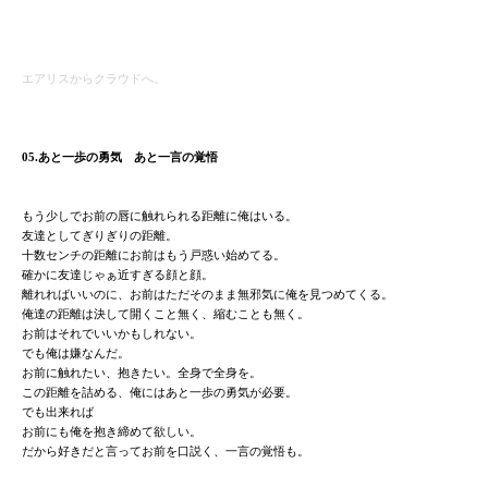
エアリスからクラウドへ。
05.あと一歩の勇気 あと一言の覚悟
もう少しでお前の唇に触れられる距離に俺はいる。
友達としてぎりぎりの距離。
十数センチの距離にお前はもう戸惑い始めてる。
確かに友達じゃぁ近すぎる顔と顔。
離れればいいのに、お前はただそのまま無邪気に俺を見つめてくる。
俺達の距離は決して開くこと無く、縮むことも無く。
お前はそれでいいかもしれない。
でも俺は嫌なんだ。
お前に触れたい、抱きたい。全身で全身を。
この距離を詰める、俺にはあと一歩の勇気が必要。
でも出来れば
お前にも俺を抱き締めて欲しい。
だから好きだと言ってお前を口説く、一言の覚悟も。