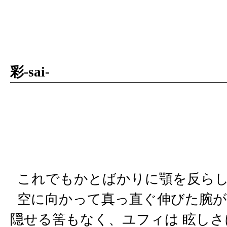
彩-sai-
これでもかとばかりに顎を反らし
空に向かって真っ直ぐ伸びた腕が
隠せる筈もなく、ユフィは 眩し