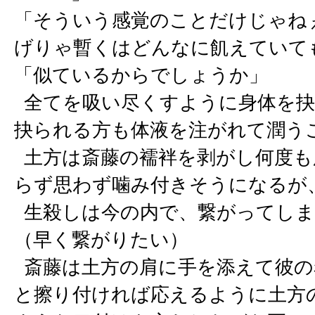
「そういう感覚のことだけじゃね
げりゃ暫くはどんなに飢えていて
「似ているからでしょうか」
全てを吸い尽くすように身体を抉
抉られる方も体液を注がれて潤う
土方は斎藤の襦袢を剥がし何度も
らず思わず噛み付きそうになるが
生殺しは今の内で、繋がってしま
（早く繋がりたい）
斎藤は土方の肩に手を添えて彼の
と擦り付ければ応えるように土方