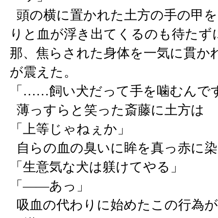
頭の横に置かれた土方の手の甲を
りと血が浮き出てくるのも待たず
那、焦らされた身体を一気に貫か
が震えた。
「……飼い犬だって手を噛むんで
薄っすらと笑った斎藤に土方は
「上等じゃねぇか」
自らの血の臭いに眸を真っ赤に染
「生意気な犬は躾けてやる」
「――あっ」
吸血の代わりに始めたこの行為が