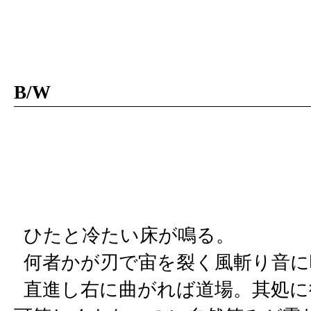
B/W
ひたと冷たい床が鳴る。
何者かが刃で宙を裂く風斬り音に
直進し右に曲がれば道場。其処に