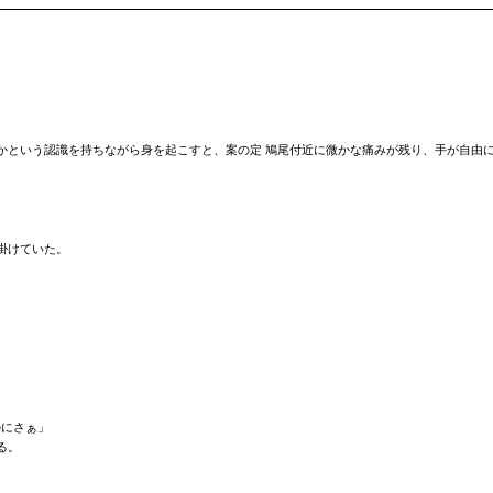
かという認識を持ちながら身を起こすと、案の定 鳩尾付近に微かな痛みが残り、手が自由
掛けていた。
のにさぁ」
る。