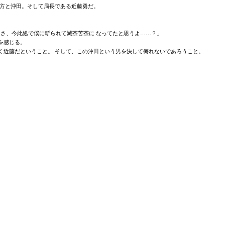
方と沖田。そして局長である近藤勇だ。
さ、今此処で僕に斬られて滅茶苦茶に なってたと思うよ……？」
を感じる。
近藤だということ。 そして、この沖田という男を決して侮れないであろうこと。
」
。