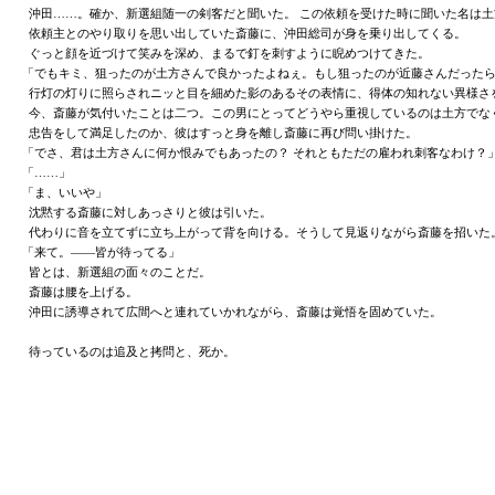
沖田……。確か、新選組随一の剣客だと聞いた。 この依頼を受けた時に聞いた名は土
依頼主とのやり取りを思い出していた斎藤に、沖田総司が身を乗り出してくる。
ぐっと顔を近づけて笑みを深め、まるで釘を刺すように睨めつけてきた。
「でもキミ、狙ったのが土方さんで良かったよねぇ。もし狙ったのが近藤さんだったら
行灯の灯りに照らされニッと目を細めた影のあるその表情に、得体の知れない異様さ
今、斎藤が気付いたことは二つ。この男にとってどうやら重視しているのは土方でなく
忠告をして満足したのか、彼はすっと身を離し斎藤に再び問い掛けた。
「でさ、君は土方さんに何か恨みでもあったの？ それともただの雇われ刺客なわけ？
「……」
「ま、いいや」
沈黙する斎藤に対しあっさりと彼は引いた。
代わりに音を立てずに立ち上がって背を向ける。そうして見返りながら斎藤を招いた
「来て。――皆が待ってる」
皆とは、新選組の面々のことだ。
斎藤は腰を上げる。
沖田に誘導されて広間へと連れていかれながら、斎藤は覚悟を固めていた。
待っているのは追及と拷問と、死か。