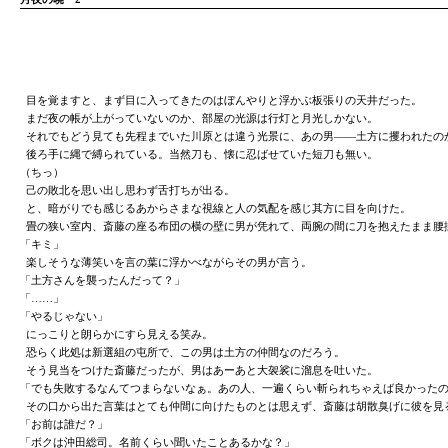
目を覚ますと、まず目に入ってきたのはぼんやりと浮かぶ板張りの天井だった。
まだ夜の帳が上がっていないのか、部屋の光源は行灯と月光しかない。
それでもどう見ても先程までいた川原とは違う光景に、あの男――土方に攫われたの
後ろ手に縄で縛られている。当然刀も、懐に忍ばせていた短刀も無い。
（ちっ）
己の敗北を思い出し思わず舌打ちが出る。
と、暗がりでも感じるあからさまな視線と人の気配を感じ其方に目を向けた。
畳の狭い室内、斎藤の座る布団の横の壁に男が凭れて、両腕の間に刀を抱えたまま腰
「キミ」
楽しそうな薄笑いを言の葉に浮かべながらその男が言う。
「土方さんを襲ったんだって？」
「……」
「やるじゃない」
にっこりと朗らかにすら見える笑み。
恐らく此処は新選組の屯所で、この男は土方の仲間なのだろう。
そう見当をつけた斎藤だったが、男はあーあと大袈裟に溜息を吐いた。
「でも失敗するなんてつまらないなぁ。あの人、一遍くらい斬られちゃえば良かった
その口から出た言葉はとても仲間に向けたものとは思えず、斎藤は胡散臭げに彼を見
「お前は誰だ？」
「ボクは沖田総司。名前くらい聞いたことあるかな？」